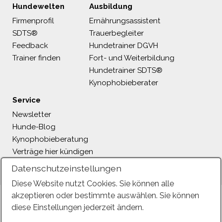
Hundewelten
Ausbildung
Firmenprofil
Ernährungsassistent
SDTS®
Trauerbegleiter
Feedback
Hundetrainer DGVH
Trainer finden
Fort- und Weiterbildung
Hundetrainer SDTS®
Kynophobieberater
Service
Newsletter
Hunde-Blog
Kynophobieberatung
Verträge hier kündigen
Datenschutzeinstellungen
Diese Website nutzt Cookies. Sie können alle
akzeptieren oder bestimmte auswählen. Sie können
diese Einstellungen jederzeit ändern.
Kontakt ❘
Impressum ❘
AGB ❘
Datenschutzerklärung ❘
Widerrufsbelehrung ❘